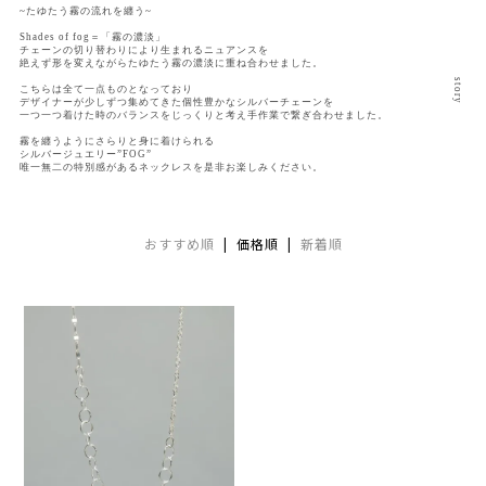
~たゆたう霧の流れを纏う~
Shades of fog＝「霧の濃淡」
チェーンの切り替わりにより生まれるニュアンスを
絶えず形を変えながらたゆたう霧の濃淡に重ね合わせました。
こちらは全て一点ものとなっており
デザイナーが少しずつ集めてきた個性豊かなシルバーチェーンを
AURORA GRAN
一つ一つ着けた時のバランスをじっくりと考え手作業で繋ぎ合わせました。
霧を纏うようにさらりと身に着けられる
AURORA GRAN BRIDAL
シルバージュエリー”FOG”
唯一無二の特別感があるネックレスを是非お楽しみください。
NARGARORUA
おすすめ順
| 価格順 |
新着順