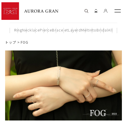
Ring
Necklace
Pierce
Bracelet
Layerd
Meltinto
Bridal
All
トップ
FOG