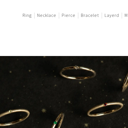
Ring
Necklace
Pierce
Bracelet
Layerd
M