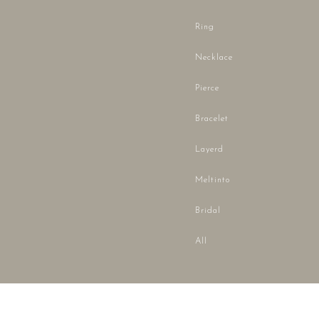
Ring
Necklace
Pierce
Bracelet
Layerd
Meltinto
Bridal
All