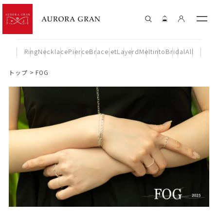
Ring
Necklace
Pierce
Bracelet
Layerd
Meltinto
Bridal
All
トップ
FOG