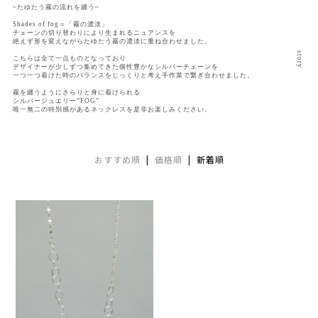
~たゆたう霧の流れを纏う~
Shades of fog＝「霧の濃淡」
チェーンの切り替わりにより生まれるニュアンスを
絶えず形を変えながらたゆたう霧の濃淡に重ね合わせました。
こちらは全て一点ものとなっており
デザイナーが少しずつ集めてきた個性豊かなシルバーチェーンを
AURORA GRAN
一つ一つ着けた時のバランスをじっくりと考え手作業で繋ぎ合わせました。
霧を纏うようにさらりと身に着けられる
AURORA GRAN BRIDAL
シルバージュエリー”FOG”
唯一無二の特別感があるネックレスを是非お楽しみください。
NARGARORUA
おすすめ順
|
価格順
| 新着順