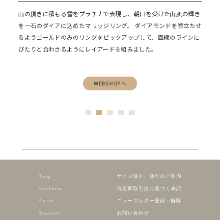
チ
山の頂きに積もる雪をプラチナで表現し、朝日を受けた山肌の輝き
ン
を一石のダイアに込めたマリッジリング。
ダイアモンドを際立たせ
エ
るようゴールドのみのリングをピックアップして、直線のラインに
ぴたりと合わさるようにレイアードを組みました。
WEBSHOPへ
Ring
サイズ修正、修理のご案内
Necklace
特定商取引法に基づく表記
Pierce
ニュースレター登録・解除
Bracelet
お問い合わせ