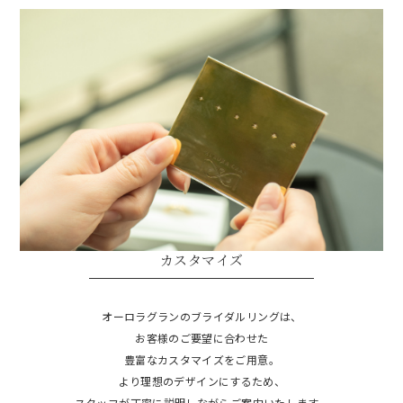
デザインのルーツ
アフターフォロー
職人・アトリエ
カスタマイズ
雄大に聳え立つ樹
オーロラグランのブライダルリングは、
オーロラグランのブライダルリングは、
オーロラグラン表参道SHOPの一角には
見渡す先に望む稜線
ふと見上げた宙に瞬く星雲
ご購入後のアフターフォローもご用意しております。
お客様のご要望に合わせた
職人の工房があり、
心地よい波の音
コツコツと木槌を打つ音が心地よく響きます。
・ご購入後の初回サイズお直し無償
豊富なカスタマイズをご用意。
大切な人を抱きしめる優しさ
オーロラグランのブライダルリングは
より理想のデザインにするため、
・表面のテクスチャー再加工無償
デザイナー自身が、その目で見たり肌で感じたことを
スタッフが丁寧に説明しながらご案内いたします。
デザイナーと職人の手により生み出され、
・リングの変色お直し無償