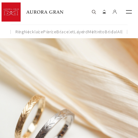
Ring
Necklace
Pierce
Bracelet
Layerd
Meltinto
Bridal
All