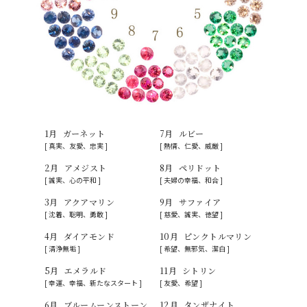
1月
ガーネット
7月
ルビー
[ 真実、友愛、忠実 ]
[ 熱情、仁愛、威厳 ]
2月
アメジスト
8月
ペリドット
[ 誠実、心の平和 ]
[ 夫婦の幸福、和合 ]
3月
アクアマリン
9月
サファイア
[ 沈着、聡明、勇敢 ]
[ 慈愛、誠実、徳望 ]
4月
ダイアモンド
10月
ピンクトルマリン
[ 清浄無垢 ]
[ 希望、無邪気、潔白 ]
5月
エメラルド
11月
シトリン
[ 幸運、幸福、新たなスタート ]
[ 友愛、希望 ]
6月
ブルームーンストーン
12月
タンザナイト