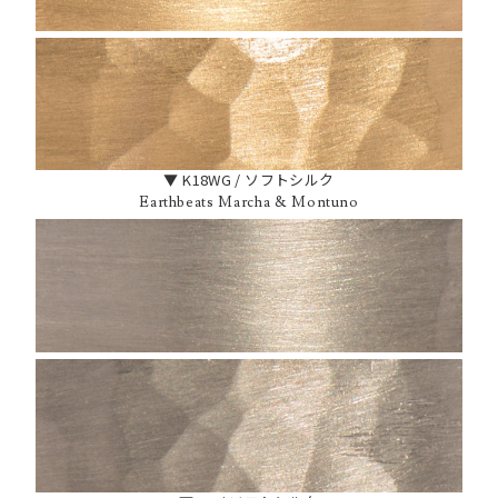
▼ K18WG / ソフトシルク
Earthbeats Marcha & Montuno