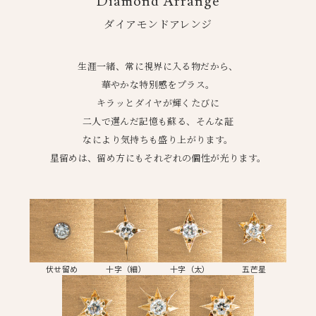
Diamond Arrange
ダイアモンドアレンジ
生涯一緒、常に視界に入る物だから、
華やかな特別感をプラス。
キラッとダイヤが輝くたびに
二人で選んだ記憶も蘇る、そんな証
なにより気持ちも盛り上がります。
星留めは、留め方にもそれぞれの個性が光ります。
伏せ留め
十字（細）
十字（太）
五芒星