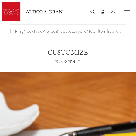
Ring
Necklace
Pierce
Bracelet
Layerd
Meltinto
Bridal
All
CUSTOMIZE
カスタマイズ