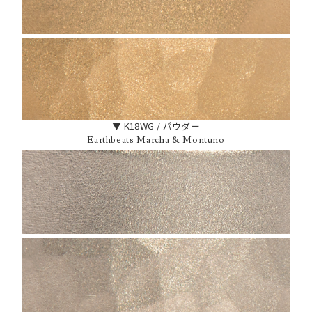
▼ K18WG / パウダー
Earthbeats Marcha & Montuno