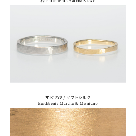
右: Earthbeats Marcha K18YG
▼ K18YG / ソフトシルク
Earthbeats Marcha & Montuno