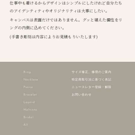
仕事中も着けるからデザインはシンプルにしたけれど自分たち
のアイデンティティやオリジナリティは大事にしたい。
キャンバスは表面だけではありません。グッと堪えた個性をリ
ングの内側に込めてください。
(手書き彫刻は内容によりお見積もりいたします)
Ring
サイズ修正、修理のご案内
Necklace
特定商取引法に基づく表記
Pierce
ニュースレター登録・解除
Bracelet
お問い合わせ
Layerd
Meltinto
Bridal
All