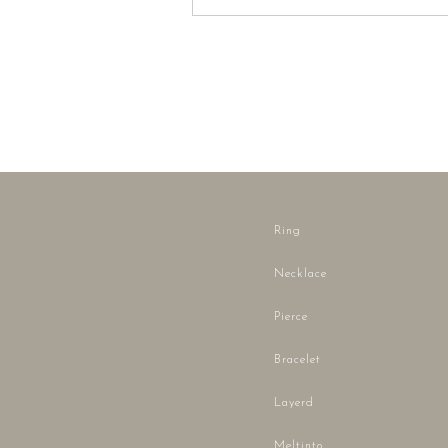
Ring
Necklace
Pierce
Bracelet
Layerd
Meltinto