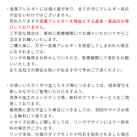
・金属アレルギーには個人差があり、全ての方にアレルギー反応
が出ないわけではございません。
恐れ入りますが
金属アレルギーを理由とする返金・返品はお受
けしておりません。
AURORA GRAN
ご不安な場合は、事前に医療機関にてお調べいただいてからご
注文をお願いいたします。
AURORA GRAN BRIDAL
ご購入後に、万が一金属アレルギーを発症してしまわれた場合
におかれましては、
NARGARORUA
リングの着用をお休みしていただき、医療機関にて受診をお願
いいたします。
また当社での責任は負いかねますので予めご了承ください。
・お使いいただく中で生じたキズ等につきましては、経年変化を
楽しみながらご愛用いただけますよう、
洗浄や加工のメンテナンス等、無料のアフターサービスをご用
意しております。
着用感に変化が生じた場合につきましては、初回のサイズお直
しを無料にて承ります。
※サイズお直しに関しましては、リングデザインにより一部有
料の場合がございます。
リング本体、付属のダイアモンドや内石を紛失されました場合