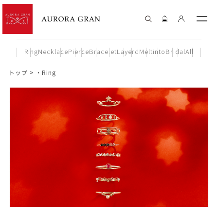
Ring
Necklace
Pierce
Bracelet
Layerd
Meltinto
Bridal
All
トップ
・Ring