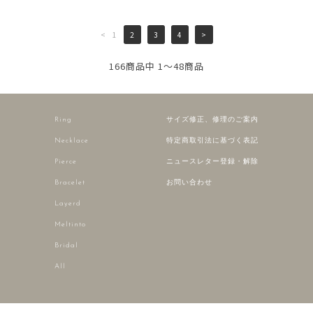
<
1
2
3
4
>
166商品中 1～48商品
Ring
サイズ修正、修理のご案内
Necklace
特定商取引法に基づく表記
Pierce
ニュースレター登録・解除
Bracelet
お問い合わせ
Layerd
Meltinto
Bridal
All