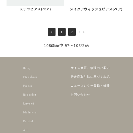
ステラピアス(ペア)
メイクアウィッシュピアス(ペア)
<
1
2
3
>
108商品中 97～108商品
Ring
サイズ修正、修理のご案内
Necklace
特定商取引法に基づく表記
Pierce
ニュースレター登録・解除
Bracelet
お問い合わせ
Layerd
Meltinto
Bridal
All