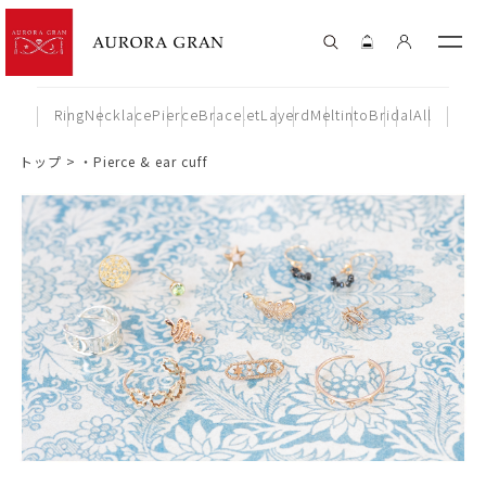
Ring
Necklace
Pierce
Bracelet
Layerd
Meltinto
Bridal
All
トップ
・Pierce & ear cuff