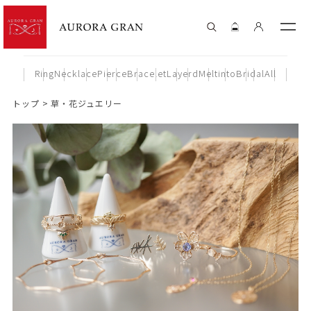
Ring
Necklace
Pierce
Bracelet
Layerd
Meltinto
Bridal
All
トップ
草・花ジュエリー