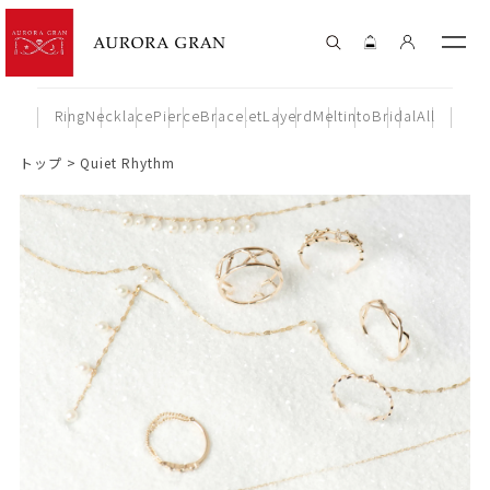
Ring
Necklace
Pierce
Bracelet
Layerd
Meltinto
Bridal
All
トップ
Quiet Rhythm