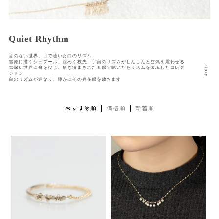
Quiet Rhythm
音のない世界、目で聴いた白のリズム
雪原に描くシュプール、煌めく枝先、宇宙のリズムがしんしんと空気を震わせる
雪深い世界に身を投じ、研ぎ澄まされた五感で聴いたをリズムを表現したコレク
ション
白のリズムが連なり、静かにその存在感を放ちます
おすすめ順 |
価格順
|
新着順
AURORA GRAN
AURORA GRAN BRIDAL
NARGARORUA