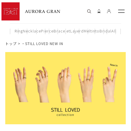
Ring
Necklace
Pierce
Bracelet
Layerd
Meltinto
Bridal
All
トップ
・STILL LOVED NEW IN