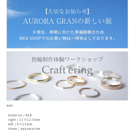
AURORA GRAN
AURORA GRAN BRIDAL
NARGARORUA
NR4
material / K18
right / 11×12.5mm
left / 9×11mm
stone / aquamarine