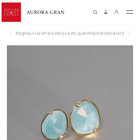
Ring
Necklace
Pierce
Bracelet
Layerd
Meltinto
Bridal
All