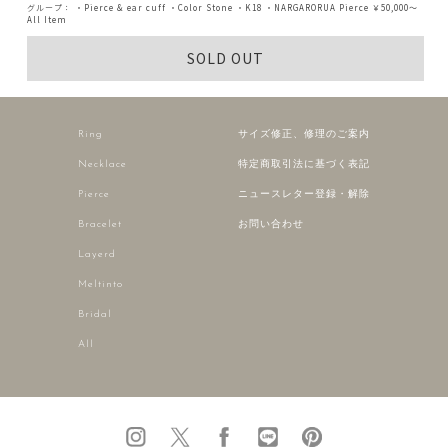
グループ：
・Pierce & ear cuff
・Color Stone
・K18
・NARGARORUA Pierce
￥50,000～
All Item
SOLD OUT
Ring
サイズ修正、修理のご案内
Necklace
特定商取引法に基づく表記
Pierce
ニュースレター登録・解除
Bracelet
お問い合わせ
Layerd
Meltinto
Bridal
All