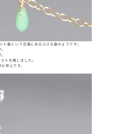
ゴラント島という北海にある小さな島のようです。
す。
す。
ジストを施しました。
整も安心です。