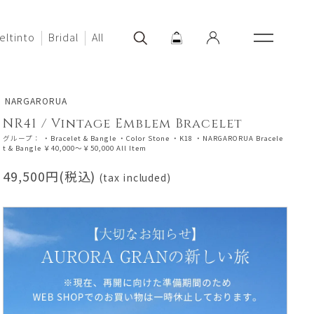
eltinto
Bridal
All
NARGARORUA
NR41 / Vintage Emblem Bracelet
グループ：
・Bracelet & Bangle
・Color Stone
・K18
・NARGARORUA Bracele
t & Bangle
￥40,000～￥50,000
All Item
49,500円(税込)
(tax included)