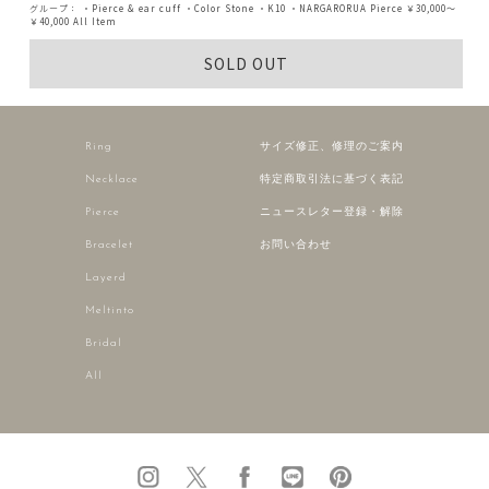
グループ：
・Pierce & ear cuff
・Color Stone
・K10
・NARGARORUA Pierce
￥30,000～
￥40,000
All Item
SOLD OUT
Ring
サイズ修正、修理のご案内
Necklace
特定商取引法に基づく表記
Pierce
ニュースレター登録・解除
Bracelet
お問い合わせ
Layerd
Meltinto
Bridal
All