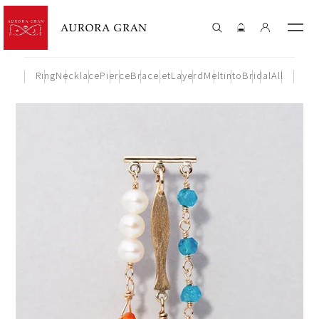
Ring
Necklace
Pierce
Bracelet
Layerd
Meltinto
Bridal
All