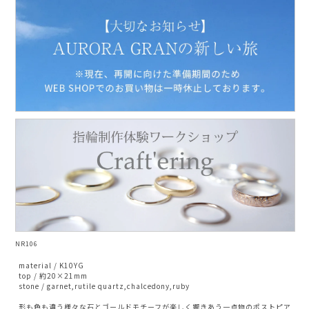
AURORA GRAN
AURORA GRAN BRIDAL
NARGARORUA
NR106
material / K10YG
top / 約20×21mm
stone / garnet,rutile quartz,chalcedony,ruby
形も色も違う様々な石とゴールドモチーフが楽しく響きあう一点物のポストピア