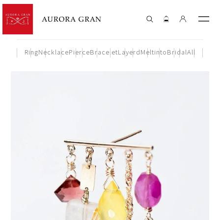
Ring
Necklace
Pierce
Bracelet
Layerd
Meltinto
Bridal
All