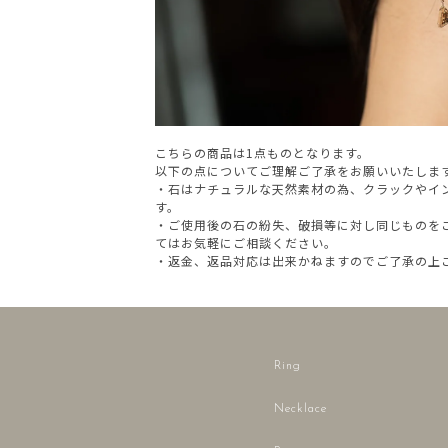
こちらの商品は1点ものとなります。
以下の点についてご理解ご了承をお願いいたしま
・石はナチュラルな天然素材の為、クラックやイ
す。
・ご使用後の石の紛失、破損等に対し同じものを
てはお気軽にご相談ください。
・返金、返品対応は出来かねますのでご了承の上
Ring
Necklace