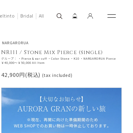
eltinto
Bridal
All
NARGARORUA
NR111 / Stone Mix Pierce (single)
グループ：
・Pierce & ear cuff
・Color Stone
・K10
・NARGARORUA Pierce
￥40,000～￥50,000
All Item
42,900円(税込)
(tax included)