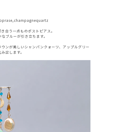
NARGARORUA
rysoprase,champagnequartz
響き合う一点ものポストピアス。
かなブルーが引き立ちます。
。
ラウンが美しいシャンパンクォーツ、アップルグリー
生み出します。