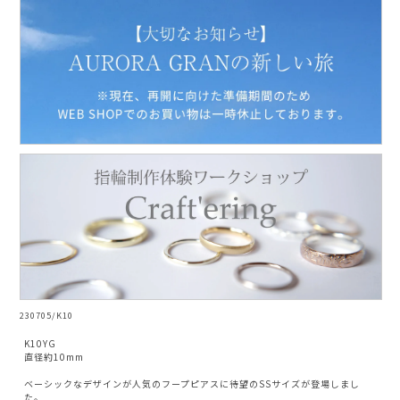
AURORA GRAN
AURORA GRAN BRIDAL
NARGARORUA
230705/K10
K10YG
直径約10mm
ベーシックなデザインが人気のフープピアスに待望のSSサイズが登場しまし
た。