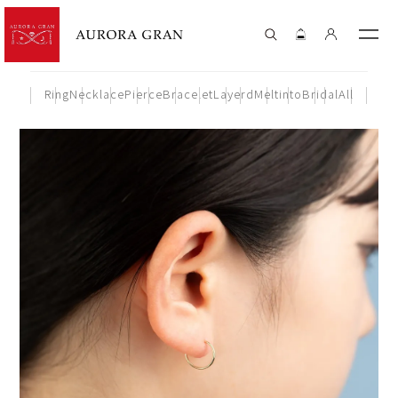
Ring
Necklace
Pierce
Bracelet
Layerd
Meltinto
Bridal
All