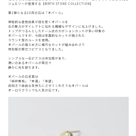
ジュエリーが登場する【BIRTH STONE COLLECTION】
第2弾となる10月の石は「オパール」
神秘的な遊色効果が目を惹くオパールを
石の魅力がダイレクトに伝わる繊細なデザインに仕上げました。
トップがつるんとしたドーム状のカボションカットが多い印象の
オパールですが、今回は多面的なカットが施された
ラウンド型のルースを使用。
オパールの揺らめきに精巧なカットが組み合わさり
特別感の際立つピアスとなりました。
シンプルな一石ピアスは存在感があり、
潤いのあるオパールが耳元で
静かに光を放ちます。
オパールの石言葉は
「純粋無垢」「幸運」「希望」
前向きで自由な気持ちにさせてくれそうなオパールは
オーロラグランでも人気の石です。