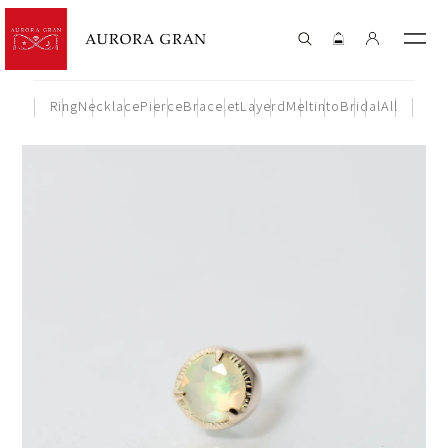
Ring
Necklace
Pierce
Bracelet
Layerd
Meltinto
Bridal
All