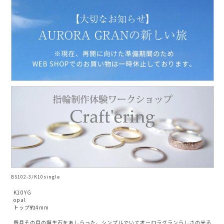
AURORA GRAN
AURORA GRAN BRIDAL
NARGARORUA
BS102-3/K10single
K10YG
opal
トップ約4mm
毎月その月の誕生石をあしらった、シンプルでいてオーロラグランらしさの光る