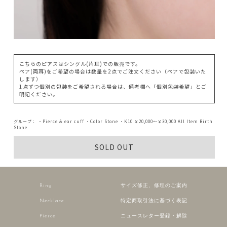
こちらのピアスはシングル(片耳)での販売です。
ペア(両耳)をご希望の場合は数量を2点でご注文ください（ペアで包装いた
します）
1点ずつ個別の包装をご希望される場合は、備考欄へ「個別包装希望」とご
明記ください。
グループ：
・Pierce & ear cuff
・Color Stone
・K10
￥20,000～￥30,000
All Item
Birth
Stone
SOLD OUT
Ring
サイズ修正、修理のご案内
Necklace
特定商取引法に基づく表記
Pierce
ニュースレター登録・解除