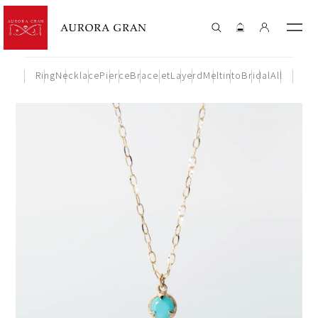
Ring
Necklace
Pierce
Bracelet
Layerd
Meltinto
Bridal
All