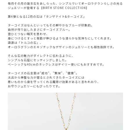
毎月その月の誕生石をあしらった、シンプルでいてオーロラグランらしさの光る
ジュエリーが登場する【BIRTH STONE COLLECTION】
第4弾となる12月の石は「タンザナイト&ターコイズ」
ターコイズはなんといってもその鮮やかなブルーが印象的。
自然が作り出したまさにターコイズブルー。
雲ひとつない晴天を思わせ、
身につけるとすっと背筋が伸びるような清らかな気持ちにしてくれます。
語源は「トルコの石」、
オーロラグランのエキゾチックなデザインのジュエリーとも相性抜群です。
そんな石の魅力がダイレクトに伝わるように、
シンプルな石座にセッティングしました。
ベーシックな40cmのネックレスはデイリー使いにもおすすめです。
ターコイズの石言葉は”成功”、”繁栄”、”健康”。
太古から神聖な力が宿るとされてきたターコイズには
悪いものから身を守ってくれる魔除け効果があると言われおり、
お守りジュエリーにもぴったりです。