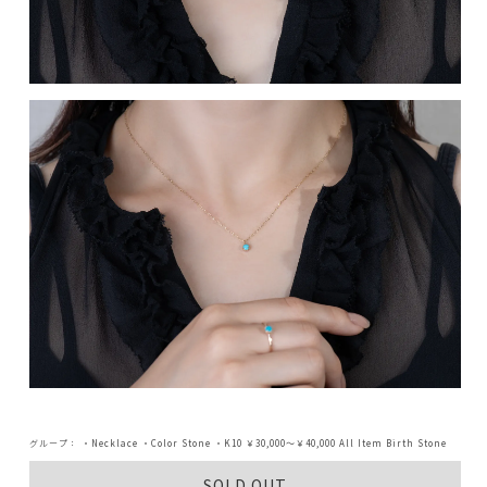
グループ：
・Necklace
・Color Stone
・K10
￥30,000～￥40,000
All Item
Birth Stone
SOLD OUT