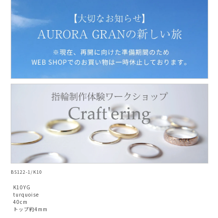
AURORA GRAN
AURORA GRAN BRIDAL
NARGARORUA
BS122-1/K10
K10YG
turquoise
40cm
トップ約4mm