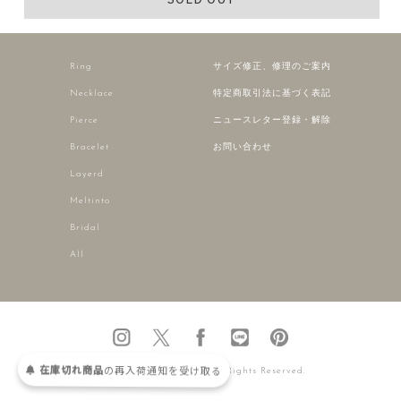
Ring
サイズ修正、修理のご案内
Necklace
特定商取引法に基づく表記
Pierce
ニュースレター登録・解除
Bracelet
お問い合わせ
Layerd
Meltinto
Bridal
All
在庫切れ商品
の
再入荷
通知を
受け取る
2016 © AURORA GRAN All Rights Reserved.