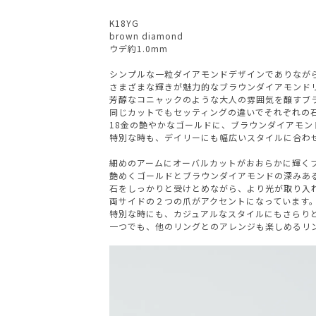
K18YG
brown diamond
ウデ約1.0mm
シンプルな一粒ダイアモンドデザインでありなが
さまざまな輝きが魅力的なブラウンダイアモンド
芳醇なコニャックのような大人の雰囲気を醸すブ
同じカットでもセッティングの違いでそれぞれの
18金の艶やかなゴールドに、ブラウンダイアモン
特別な時も、デイリーにも幅広いスタイルに合わ
細めのアームにオーバルカットがおおらかに輝く
艶めくゴールドとブラウンダイアモンドの深みあ
石をしっかりと受けとめながら、より光が取り入
両サイドの２つの爪がアクセントになっています
特別な時にも、カジュアルなスタイルにもさらり
一つでも、他のリングとのアレンジも楽しめるリ