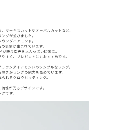
ら、マーキスカットやオーバルカットなど、
リングが並びました。
ラウンダイアモンド。
石の表情が生まれています。
ドが映え指先を大人っぽい印象に。
せやすく、プレゼントにもおすすめです。
ブラウンダイアモンドのシンプルなリング。
る輝きがリングの魅力を高めています。
AURORA GRAN
れられるクロウセッティング。
。
AURORA GRAN BRIDAL
と個性が光るデザインです。
ングです。
NARGARORUA