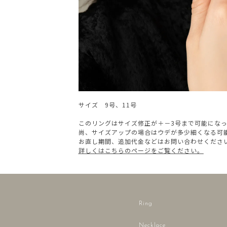
サイズ 9号、11号
このリングはサイズ修正が＋－3号まで可能にな
尚、サイズアップの場合はウデが多少細くなる可
お直し期間、追加代金などはお問い合わせくださ
詳しくはこちらのページをご覧ください。
Ring
Necklace