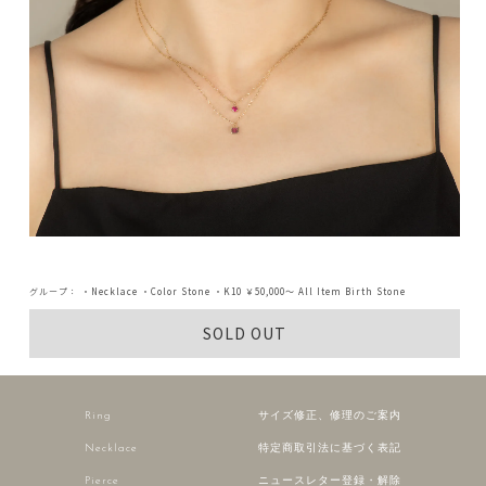
グループ：
・Necklace
・Color Stone
・K10
￥50,000～
All Item
Birth Stone
SOLD OUT
Ring
サイズ修正、修理のご案内
Necklace
特定商取引法に基づく表記
Pierce
ニュースレター登録・解除