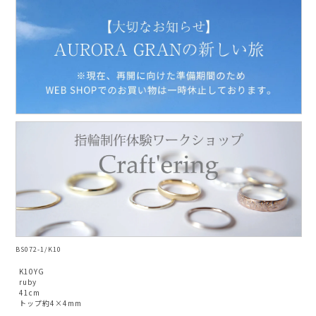
AURORA GRAN
AURORA GRAN BRIDAL
NARGARORUA
BS072-1/K10
K10YG
ruby
41cm
トップ約4×4mm