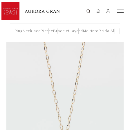
Ring
Necklace
Pierce
Bracelet
Layerd
Meltinto
Bridal
All