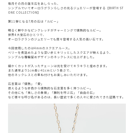
毎月その月の誕生石をあしらった、
シンプルでいてオーロラグランらしさの光るジュエリーが登場する【BIRTH ST
ONE COLLECTION】
第11弾となる7月の石は「ルビー」
明るく鮮やかなピンクレッドがチャーミングで情熱的なルビー。
世界4大宝石のひとつで、
オーロラグランのジュエリーでも度々登場する人気の高い石です。
今回使用したのは4mmのスクエアルース。
ベリーを煮詰めたような深い赤とキリッとしたスクエアが映えるよう、
シンプルな覆輪留めデザインのネックレスに仕上げました。
細かくカットが入ったチェーンは光を受けてキラキラと煌めきます。
また通常より1cm長い41cmという長さで、
他のネックレスとの重ね付けもお楽しみいただけます。
石言葉は「情熱」「愛」
燃えるような赤色から情熱的な石言葉を多く持つルビー。
その他にも「美しさの象徴」「勝利を呼ぶ石」「自由の石」
など様々な呼び名があるのは、長い歴史で多くの人々に愛されてきた証拠です。