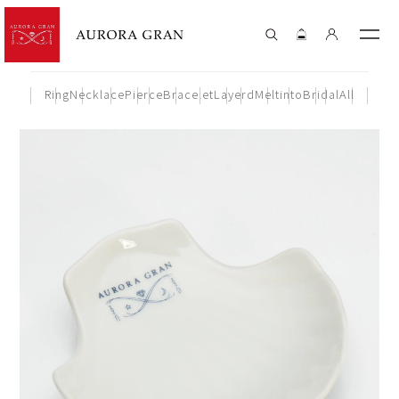
Ring
Necklace
Pierce
Bracelet
Layerd
Meltinto
Bridal
All