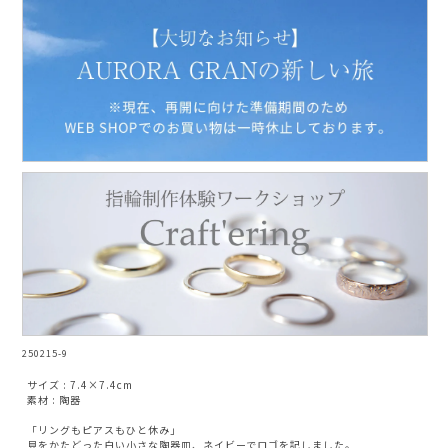
NARGARORUA
250215-9
サイズ : 7.4×7.4cm
素材 : 陶器
「リングもピアスもひと休み」
貝をかたどった白い小さな陶器皿、ネイビーでロゴを記しました。