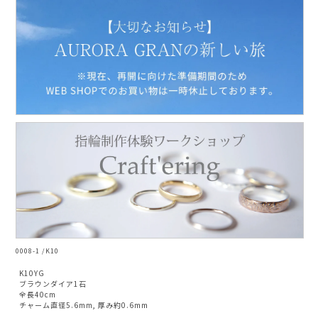
NARGARORUA
0008-1 /K10
K10YG
ブラウンダイア1石
全長40cm
チャーム直径5.6mm, 厚み約0.6mm