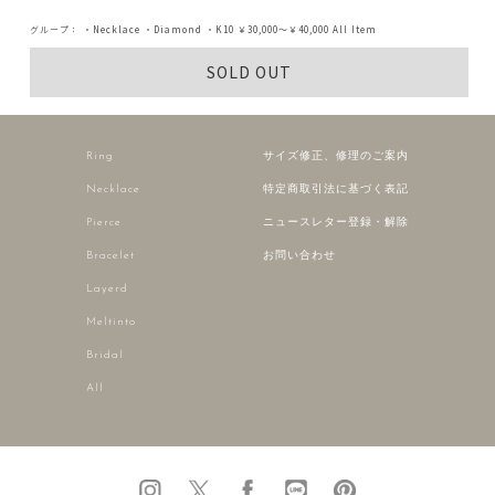
グループ：
・Necklace
・Diamond
・K10
￥30,000～￥40,000
All Item
SOLD OUT
Ring
サイズ修正、修理のご案内
Necklace
特定商取引法に基づく表記
Pierce
ニュースレター登録・解除
Bracelet
お問い合わせ
Layerd
Meltinto
Bridal
All