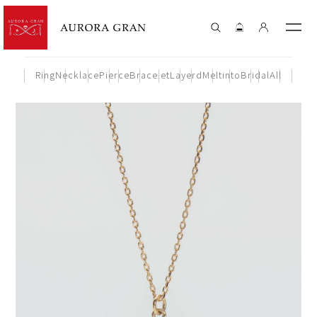
Ring
Necklace
Pierce
Bracelet
Layerd
Meltinto
Bridal
All