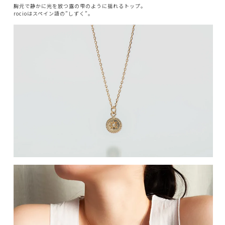
胸元で静かに光を放つ露の雫のように揺れるトップ。
rocioはスペイン語の”しずく”。