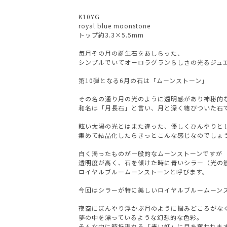
K10YG
royal blue moonstone
トップ約3.3×5.5mm
毎月その月の誕生石をあしらった、
シンプルでいてオーロラグランらしさの光るジュエリーが登
第10弾となる6月の石は「ムーンストーン」
その名の通り月の光のように透明感があり神秘的
和名は「月長石」と言い、月と深く結びついた石
眩い太陽の光とはまた違った、優しくひんやりと
集めて結晶化したらきっとこんな感じなのでしょ
白く濁ったものが一般的なムーンストーンですが
透明度が高く、石を傾けた時に青いシラー（光の
ロイヤルブルームーンストーンと呼びます。
今回はシラーが特に美しいロイヤルブルームーン
夜空にぼんやり浮かぶ月のように掴みどころがな
夢の中を漂っているような幻想的な色彩。
そんな中に時折現れる「青い虹」に目を奪われま