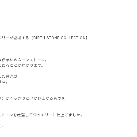
場する【BIRTH STONE COLLECTION】
な佇まいのムーンストーン。
であることがわかります。
AURORA GRAN
した月光は
AURORA GRAN BRIDAL
うね。
NARGARORUA
筋）がくっきりと浮かび上がるものを
ストーンを厳選してジュエリーに仕上げました。
く、
す。