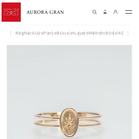
Ring
Necklace
Pierce
Bracelet
Layerd
Meltinto
Bridal
All