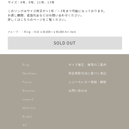
サイズ：4号、9号、11号、13号
このリングはサイズ修正が＋1号／－3号まで可能になっております。
お直し期間、追加代金などはお問い合わせください。
詳しくはこちらのページをご覧ください。
グループ：
・Ring
・K10
￥30,000～￥40,000
All Item
SOLD OUT
Ring
サイズ修正、修理のご案内
Necklace
特定商取引法に基づく表記
Pierce
ニュースレター登録・解除
Bracelet
お問い合わせ
Layerd
Meltinto
Bridal
All