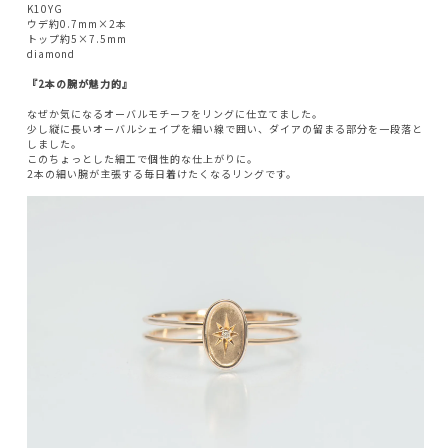
K10YG
ウデ約0.7mm×2本
トップ約5×7.5mm
diamond
『2本の腕が魅力的』
なぜか気になるオーバルモチーフをリングに仕立てました。
少し縦に長いオーバルシェイプを細い線で囲い、ダイアの留まる部分を一段落と
しました。
このちょっとした細工で個性的な仕上がりに。
2本の細い腕が主張する毎日着けたくなるリングです。