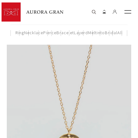
Ring
Necklace
Pierce
Bracelet
Layerd
Meltinto
Bridal
All