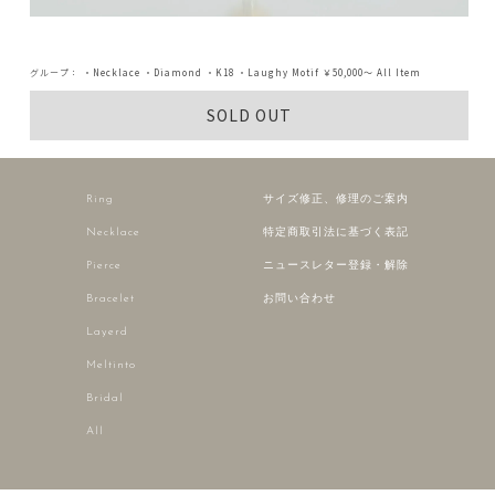
グループ：
・Necklace
・Diamond
・K18
・Laughy Motif
￥50,000～
All Item
SOLD OUT
Ring
サイズ修正、修理のご案内
Necklace
特定商取引法に基づく表記
Pierce
ニュースレター登録・解除
Bracelet
お問い合わせ
Layerd
Meltinto
Bridal
All