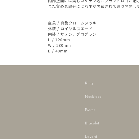
内部上面には美しいサテン地にブランドロゴが配
また留め具部分にはバネが内蔵されており開閉し
金具 / 真鍮クロームメッキ
外装 / ロイヤルスエード
内装 / サテン、グログラン
H / 120mm
W / 180mm
D / 40mm
Ring
Necklace
Pierce
Bracelet
Layerd