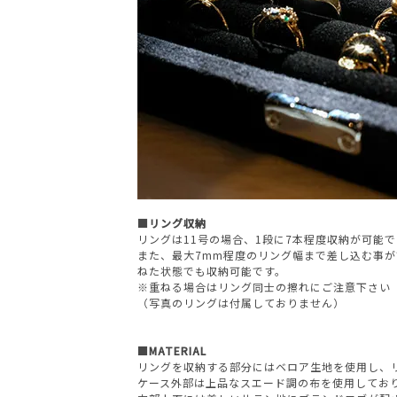
■リング収納
リングは11号の場合、1段に7本程度収納が可能で
また、最大7mm程度のリング幅まで差し込む事
ねた状態でも収納可能です。
※重ねる場合はリング同士の擦れにご注意下さい
（写真のリングは付属しておりません）
■MATERIAL
リングを収納する部分にはベロア生地を使用し、
ケース外部は上品なスエード調の布を使用してお