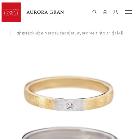
Ring
Necklace
Pierce
Bracelet
Layerd
Meltinto
Bridal
All