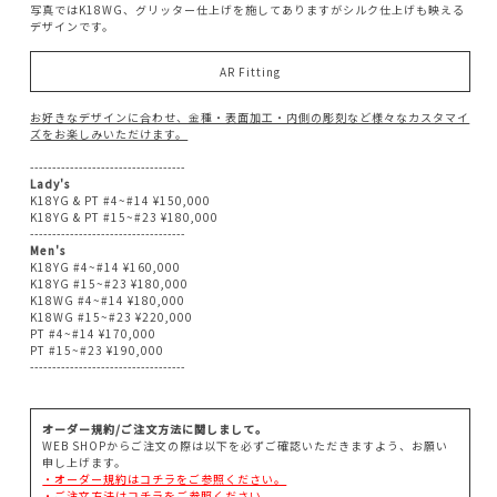
写真ではK18WG、グリッター仕上げを施してありますがシルク仕上げも映える
デザインです。
AR Fitting
お好きなデザインに合わせ、金種・表面加工・内側の彫刻など様々なカスタマイ
ズをお楽しみいただけます。
-----------------------------------
Lady's
K18YG & PT #4~#14 ¥150,000
K18YG & PT #15~#23 ¥180,000
-----------------------------------
Men's
K18YG #4~#14 ¥160,000
K18YG #15~#23 ¥180,000
K18WG #4~#14 ¥180,000
K18WG #15~#23 ¥220,000
PT #4~#14 ¥170,000
PT #15~#23 ¥190,000
-----------------------------------
オーダー規約/ご注文方法に関しまして。
WEB SHOPからご注文の際は以下を必ずご確認いただきますよう、お願い
申し上げます。
・オーダー規約はコチラをご参照ください。
・ご注文方法はコチラをご参照ください。