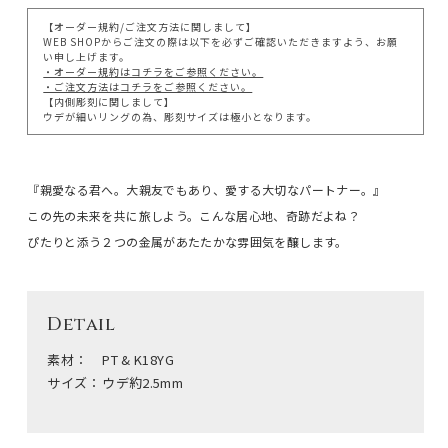
【オーダー規約/ご注文方法に関しまして】
WEB SHOPからご注文の際は以下を必ずご確認いただきますよう、お願
い申し上げます。
・オーダー規約はコチラをご参照ください。
・ご注文方法はコチラをご参照ください。
【内側彫刻に関しまして】
ウデが細いリングの為、彫刻サイズは極小となります。
『親愛なる君へ。大親友でもあり、愛する大切なパートナー。』
この先の未来を共に旅しよう。こんな居心地、奇跡だよね？
ぴたりと添う２つの金属があたたかな雰囲気を醸します。
Detail
素材：
PT & K18YG
サイズ：
ウデ約2.5mm