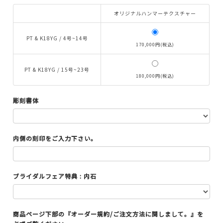
オリジナルハンマーテクスチャー
PT & K18YG / 4号~14号
170,000円(税込)
PT & K18YG / 15号~23号
180,000円(税込)
彫刻書体
内側の刻印をご入力下さい。
ブライダルフェア特典 : 内石
AURORA GRAN
商品ページ下部の『オーダー規約/ご注文方法に関しまして。』を