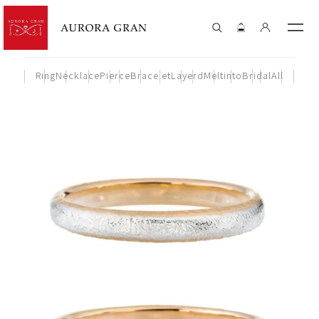
Ring
Necklace
Pierce
Bracelet
Layerd
Meltinto
Bridal
All