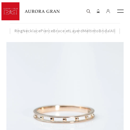
Ring
Necklace
Pierce
Bracelet
Layerd
Meltinto
Bridal
All