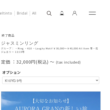
eltinto
Bridal
All
終了商品
ジャスミンリング
グループ：
・Ring
・K10
・Laughy Motif
￥30,000～￥40,000
All Item
草・花
ジュエリー
13/15号
定価 ：
32,000円(税込) 〜
(tax included)
オプション