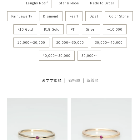
Laughy Motif
Star & Moon
Made to Order
Pair Jewerly
Diamond
Pearl
Opal
Color Stone
K10 Gold
K18 Gold
PT
Silver
〜10,000
10,000～20,000
20,000～30,000
30,000〜40,000
40,000〜50,000
50,000〜
おすすめ順 |
価格順
|
新着順