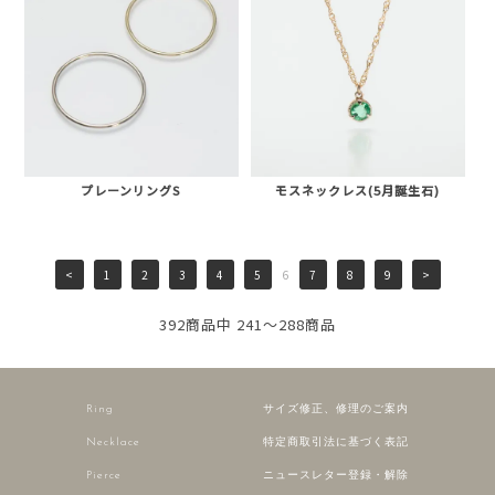
プレーンリングS
モスネックレス(5月誕生石)
<
1
2
3
4
5
6
7
8
9
>
392商品中 241～288商品
Ring
サイズ修正、修理のご案内
Necklace
特定商取引法に基づく表記
Pierce
ニュースレター登録・解除