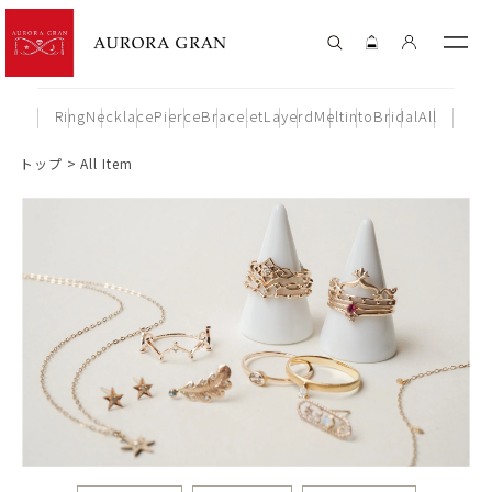
Ring
Necklace
Pierce
Bracelet
Layerd
Meltinto
Bridal
All
トップ
All Item